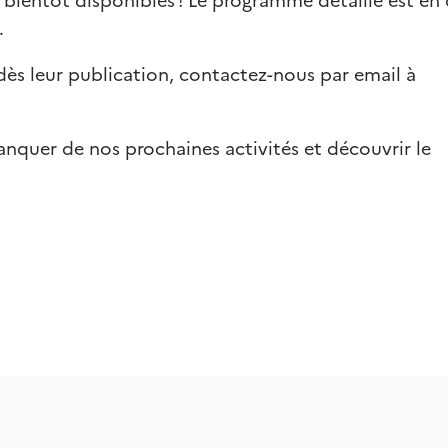
t bientôt disponibles ! Le programme détaillé est en
.
dès leur publication, contactez-nous par email à
nquer de nos prochaines activités et découvrir le