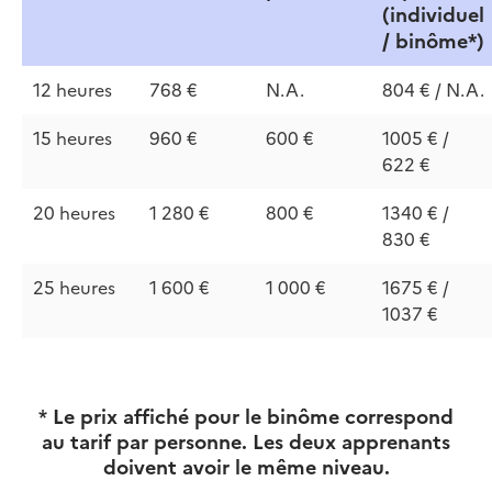
(individuel
/ binôme*)
12 heures
768 €
N.A.
804 € / N.A.
15 heures
960 €
600 €
1005 € /
622 €
20 heures
1 280 €
800 €
1340 € /
830 €
25 heures
1 600 €
1 000 €
1675 € /
1037 €
*
Le prix affiché pour le binôme correspond
au tarif par personne. Les deux apprenants
doivent avoir le même niveau.