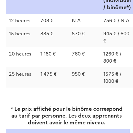
(individuel
/ binôme*)
12 heures
708 €
N.A.
756 € / N.A.
15 heures
885 €
570 €
945 € / 600
€
20 heures
1 180 €
760 €
1260 € /
800 €
25 heures
1 475 €
950 €
1575 € /
1000 €
*
Le prix affiché pour le binôme correspond
au tarif par personne. Les deux apprenants
doivent avoir le même niveau.